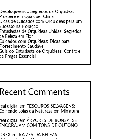
Desbloqueando Segredos da Orquídea:
Prospere em Qualquer Clima
Dicas de Cuidados com Orquídeas para um
Sucesso na Floração
Entusiastas de Orquídeas Unidas: Segredos
de Beleza em Flor
Cuidados com Orquídeas: Dicas para
Florescimento Saudável
Guia do Entusiasta de Orquídeas: Controle
de Pragas Essencial
Recent Comments
real digital
em
TESOUROS SELVAGENS:
Colhendo Jóias da Natureza em Miniatura
real digital
em
ÁRVORES DE BONSAI SE
ENCORAJAM COM TONS DE OUTONO
DREX
em
RAÍZES DA BELEZA: