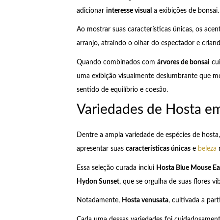
adicionar
interesse visual
a exibições de bonsai.
Ao mostrar suas características únicas, os ac
arranjo, atraindo o olhar do espectador e cria
Quando combinados com
árvores de bonsai
cui
uma exibição visualmente deslumbrante que mo
sentido de equilíbrio e coesão.
Variedades de Hosta e
Dentre a ampla variedade de espécies de hosta
apresentar suas
características únicas
e
beleza
n
Essa seleção curada inclui
Hosta Blue Mouse Ea
Hydon Sunset
, que se orgulha de suas flores vi
Notadamente,
Hosta venusata
, cultivada a pa
Cada uma dessas variedades foi cuidadosamente