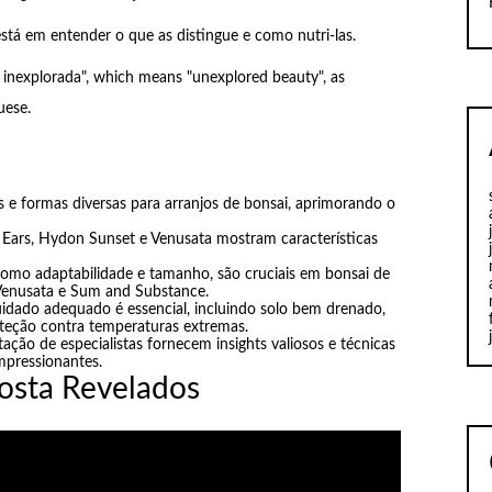
stá em entender o que as distingue e como nutri-las.
a inexplorada", which means "unexplored beauty", as
uese.
s e formas diversas para arranjos de bonsai, aprimorando o
Ears, Hydon Sunset e Venusata mostram características
como adaptabilidade e tamanho, são cruciais em bonsai de
 Venusata e Sum and Substance.
cuidado adequado é essencial, incluindo solo bem drenado,
roteção contra temperaturas extremas.
ntação de especialistas fornecem insights valiosos e técnicas
mpressionantes.
osta Revelados