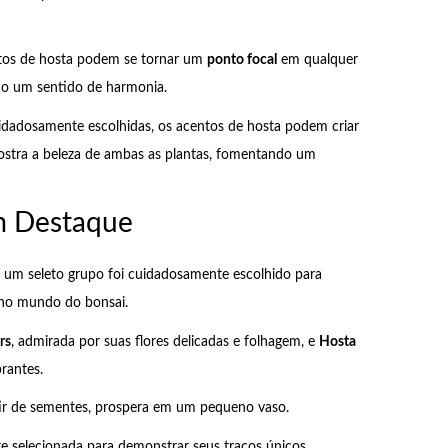
entos de hosta podem se tornar um
ponto focal
em qualquer
ndo um sentido de harmonia.
dadosamente escolhidas, os acentos de hosta podem criar
stra a beleza de ambas as plantas, fomentando um
m Destaque
, um seleto grupo foi cuidadosamente escolhido para
o mundo do bonsai.
rs
, admirada por suas flores delicadas e folhagem, e
Hosta
brantes.
rtir de sementes, prospera em um pequeno vaso.
 selecionada para demonstrar seus traços únicos,