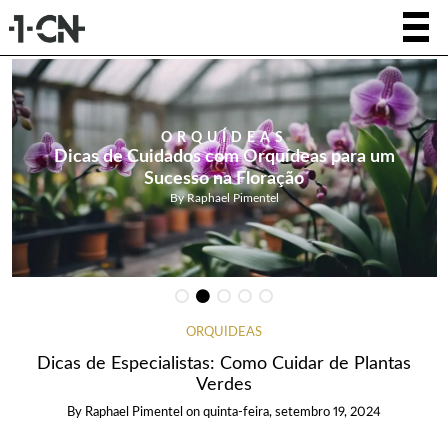
ORQUÍDEAS
Entusiastas de Orquídeas Unidas: Segredos de
Beleza em Flor
By
Raphael Pimentel
ORQUÍDEAS
Dicas de Especialistas: Como Cuidar de Plantas
Verdes
By
Raphael Pimentel
on
quinta-feira, setembro 19, 2024