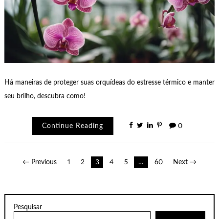
Há maneiras de proteger suas orquídeas do estresse térmico e manter
seu brilho, descubra como!
Continue Reading
0
Paginação
← Previous
1
2
3
4
5
…
60
Next →
de
posts
Pesquisar