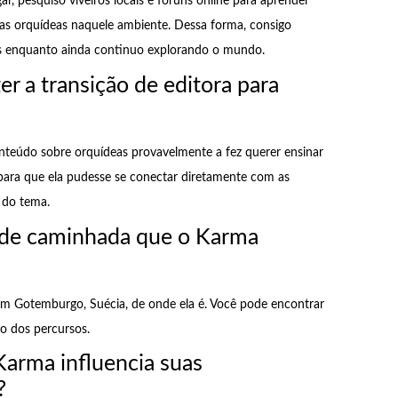
, pesquiso viveiros locais e fóruns online para aprender
as orquídeas naquele ambiente. Dessa forma, consigo
s enquanto ainda continuo explorando o mundo.
r a transição de editora para
onteúdo sobre orquídeas provavelmente a fez querer ensinar
para que ela pudesse se conectar diretamente com as
 do tema.
s de caminhada que o Karma
em Gotemburgo, Suécia, de onde ela é. Você pode encontrar
go dos percursos.
arma influencia suas
?