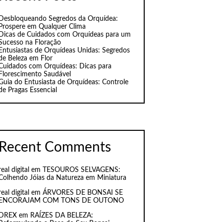
Desbloqueando Segredos da Orquídea:
Prospere em Qualquer Clima
Dicas de Cuidados com Orquídeas para um
Sucesso na Floração
Entusiastas de Orquídeas Unidas: Segredos
de Beleza em Flor
Cuidados com Orquídeas: Dicas para
Florescimento Saudável
Guia do Entusiasta de Orquídeas: Controle
de Pragas Essencial
Recent Comments
real digital
em
TESOUROS SELVAGENS:
Colhendo Jóias da Natureza em Miniatura
real digital
em
ÁRVORES DE BONSAI SE
ENCORAJAM COM TONS DE OUTONO
DREX
em
RAÍZES DA BELEZA: