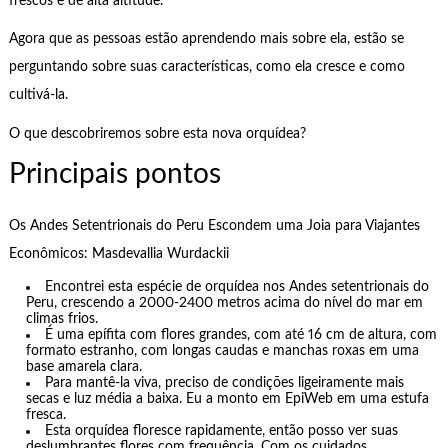
frescos e de alta altitude.
Agora que as pessoas estão aprendendo mais sobre ela, estão se
perguntando sobre suas características, como ela cresce e como
cultivá-la.
O que descobriremos sobre esta nova orquídea?
Principais pontos
Os Andes Setentrionais do Peru Escondem uma Joia para Viajantes
Econômicos: Masdevallia Wurdackii
Encontrei esta espécie de orquídea nos Andes setentrionais do
Peru, crescendo a 2000-2400 metros acima do nível do mar em
climas frios.
É uma epífita com flores grandes, com até 16 cm de altura, com
formato estranho, com longas caudas e manchas roxas em uma
base amarela clara.
Para mantê-la viva, preciso de condições ligeiramente mais
secas e luz média a baixa. Eu a monto em EpiWeb em uma estufa
fresca.
Esta orquídea floresce rapidamente, então posso ver suas
deslumbrantes flores com frequência. Com os cuidados