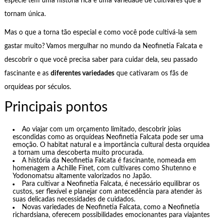
espécie tem uma história rica e uma variedade de cultivares que a
tornam única.
Mas o que a torna tão especial e como você pode cultivá-la sem
gastar muito? Vamos mergulhar no mundo da Neofinetia Falcata e
descobrir o que você precisa saber para cuidar dela, seu passado
fascinante e as
diferentes variedades
que cativaram os fãs de
orquídeas por séculos.
Principais pontos
Ao viajar com um orçamento limitado, descobrir joias
escondidas como as orquídeas Neofinetia Falcata pode ser uma
emoção. O habitat natural e a importância cultural desta orquídea
a tornam uma descoberta muito procurada.
A história da Neofinetia Falcata é fascinante, nomeada em
homenagem a Achille Finet, com cultivares como Shutenno e
Yodonomatsu altamente valorizados no Japão.
Para cultivar a Neofinetia Falcata, é necessário equilibrar os
custos, ser flexível e planejar com antecedência para atender às
suas delicadas necessidades de cuidados.
Novas variedades de Neofinetia Falcata, como a Neofinetia
richardsiana, oferecem possibilidades emocionantes para viajantes