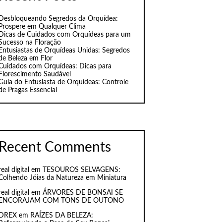
Desbloqueando Segredos da Orquídea:
Prospere em Qualquer Clima
Dicas de Cuidados com Orquídeas para um
Sucesso na Floração
Entusiastas de Orquídeas Unidas: Segredos
de Beleza em Flor
Cuidados com Orquídeas: Dicas para
Florescimento Saudável
Guia do Entusiasta de Orquídeas: Controle
de Pragas Essencial
Recent Comments
real digital
em
TESOUROS SELVAGENS:
Colhendo Jóias da Natureza em Miniatura
real digital
em
ÁRVORES DE BONSAI SE
ENCORAJAM COM TONS DE OUTONO
DREX
em
RAÍZES DA BELEZA: