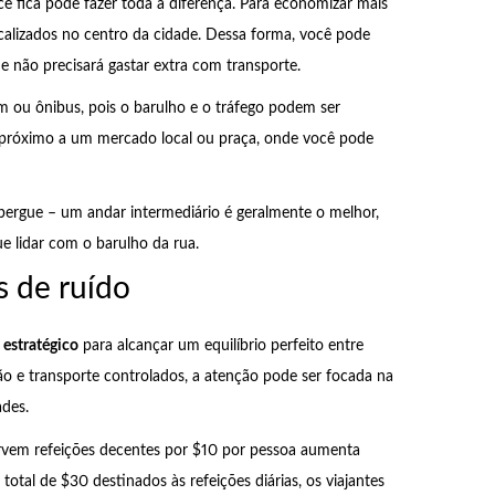
ê fica pode fazer toda a diferença. Para economizar mais
calizados no centro da cidade. Dessa forma, você pode
e não precisará gastar extra com transporte.
em ou ônibus, pois o barulho e o tráfego podem ser
l próximo a um mercado local ou praça, onde você pode
lbergue – um andar intermediário é geralmente o melhor,
e lidar com o barulho da rua.
is de ruído
estratégico
para alcançar um equilíbrio perfeito entre
 e transporte controlados, a atenção pode ser focada na
ades.
vem refeições decentes por $10 por pessoa aumenta
otal de $30 destinados às refeições diárias, os viajantes