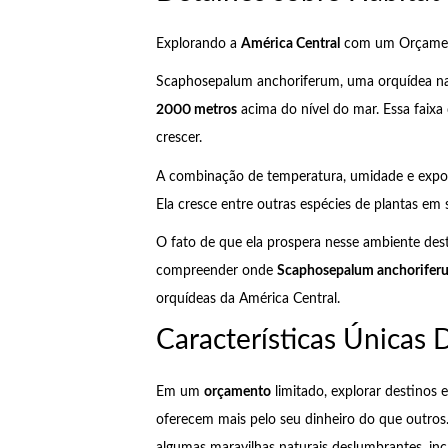
Explorando a
América Central
com um Orçamen
Scaphosepalum anchoriferum, uma orquídea nat
2000 metros
acima do nível do mar. Essa faixa 
crescer.
A combinação de temperatura, umidade e exposi
Ela cresce entre outras espécies de plantas em
O fato de que ela prospera nesse ambiente dest
compreender onde
Scaphosepalum anchorifer
orquídeas da América Central.
Características Únicas 
Em um
orçamento
limitado, explorar destinos 
oferecem mais pelo seu dinheiro do que outros
algumas maravilhas naturais deslumbrantes, in