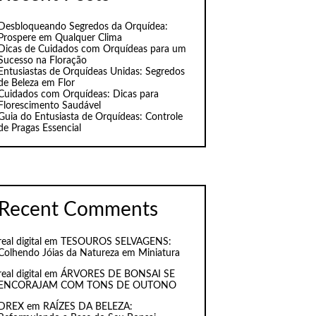
Desbloqueando Segredos da Orquídea:
Prospere em Qualquer Clima
Dicas de Cuidados com Orquídeas para um
Sucesso na Floração
Entusiastas de Orquídeas Unidas: Segredos
de Beleza em Flor
Cuidados com Orquídeas: Dicas para
Florescimento Saudável
Guia do Entusiasta de Orquídeas: Controle
de Pragas Essencial
Recent Comments
real digital
em
TESOUROS SELVAGENS:
Colhendo Jóias da Natureza em Miniatura
real digital
em
ÁRVORES DE BONSAI SE
ENCORAJAM COM TONS DE OUTONO
DREX
em
RAÍZES DA BELEZA: