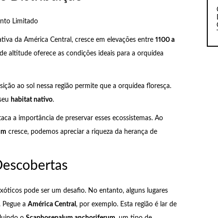
to Limitado
iva da América Central, cresce em elevações entre
1100 a
de altitude oferece as condições ideais para a orquídea
ção ao sol nessa região permite que a orquídea floresça.
 seu
habitat nativo
.
aca a importância de preservar esses ecossistemas. Ao
um
cresce, podemos apreciar a riqueza da herança de
Descobertas
exóticos pode ser um desafio. No entanto, alguns lugares
. Pegue a
América Central
, por exemplo. Esta região é lar de
cluindo o
Scaphosepalum anchoriferum
, um tipo de