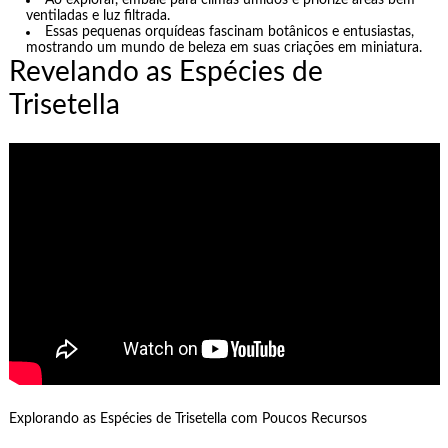
Ao explorar, embale para climas úmidos e priorize áreas bem
ventiladas e luz filtrada.
Essas pequenas orquídeas fascinam botânicos e entusiastas,
mostrando um mundo de beleza em suas criações em miniatura.
Revelando as Espécies de
Trisetella
Explorando as Espécies de Trisetella com Poucos Recursos