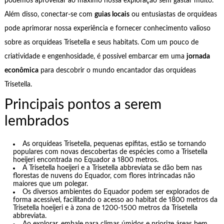
podemos aproveitar ao máximo nossa exploração sem gastar muito.
Além disso, conectar-se com
guias locais
ou entusiastas de orquídeas
pode aprimorar nossa experiência e fornecer conhecimento valioso
sobre as orquídeas Trisetella e seus habitats. Com um pouco de
criatividade e engenhosidade, é possível embarcar em uma
jornada
econômica
para descobrir o mundo encantador das orquídeas
Trisetella.
Principais pontos a serem
lembrados
As orquídeas Trisetella, pequenas epífitas, estão se tornando
populares com novas descobertas de espécies como a Trisetella
hoeijeri encontrada no Equador a 1800 metros.
A Trisetella hoeijeri e a Trisetella abbreviata se dão bem nas
florestas de nuvens do Equador, com flores intrincadas não
maiores que um polegar.
Os diversos ambientes do Equador podem ser explorados de
forma acessível, facilitando o acesso ao habitat de 1800 metros da
Trisetella hoeijeri e à zona de 1200-1500 metros da Trisetella
abbreviata.