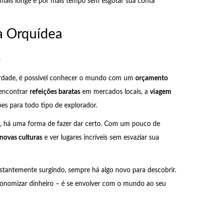
 mais longe e por mais tempo sem esgotar sua conta
da Orquídea
o
 verdade, é possível conhecer o mundo com um
orçamento
encontrar
refeições baratas
em mercados locais, a
viagem
s para todo tipo de explorador.
e, há uma forma de fazer dar certo. Com um pouco de
novas culturas
e ver lugares incríveis sem esvaziar sua
tantemente surgindo, sempre há algo novo para descobrir.
onomizar dinheiro – é se envolver com o mundo ao seu