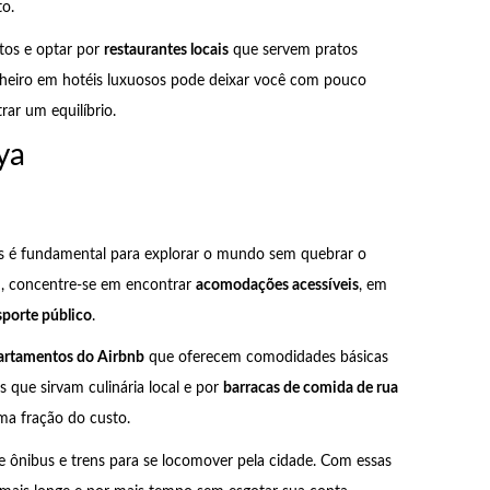
o.
ltos e optar por
restaurantes locais
que servem pratos
nheiro em hotéis luxuosos pode deixar você com pouco
rar um equilíbrio.
ya
s é fundamental para explorar o mundo sem quebrar o
m, concentre-se em encontrar
acomodações acessíveis
, em
sporte público
.
artamentos do Airbnb
que oferecem comodidades básicas
 que sirvam culinária local e por
barracas de comida de rua
ma fração do custo.
ze ônibus e trens para se locomover pela cidade. Com essas